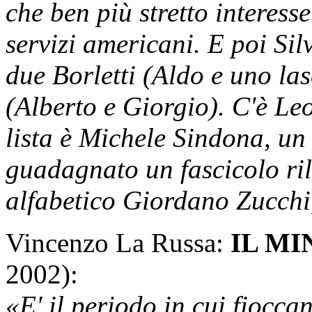
che ben più stretto interess
servizi americani. E poi Si
due Borletti (Aldo e uno l
(Alberto e Giorgio). C'è Le
lista è Michele Sindona, un 
guadagnato un fascicolo ril
alfabetico Giordano Zucchi,
Vincenzo La Russa:
IL M
2002):
«E' il periodo in cui fioccan