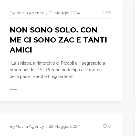
By
Noviia Agency
22 Maggio 2024
0
NON SONO SOLO. CON
ME CI SONO ZAC E TANTI
AMICI
“La sinistra a rimorchio di Piccoli e il segretario a
rimorchio del PSI. Perché partecipo alle marce
della pace” Perché Luigi Granelli,
TTO
LEGGI T
By
Noviia Agency
22 Maggio 2024
0