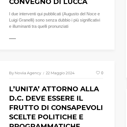
CONVEGNO DI LUCCA
I due interventi qui pubblicati (Augusto del Noce e
Luigi Granelli) sono senza dubbio i più significativi
e illuminanti tra quelli pronunziati
TTO
LEGGI T
By
Noviia Agency
22 Maggio 2024
0
L’UNITA’ ATTORNO ALLA
D.C. DEVE ESSERE IL
FRUTTO DI CONSAPEVOLI
SCELTE POLITICHE E
PROGRAMMATICHE