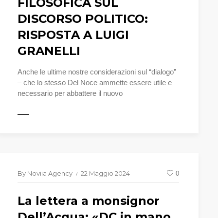
FILOSOFICA SUL
DISCORSO POLITICO:
RISPOSTA A LUIGI
GRANELLI
Anche le ultime nostre considerazioni sul “dialogo”
– che lo stesso Del Noce ammette essere utile e
necessario per abbattere il nuovo
UTTO
By
Noviia Agency
22 Maggio 2024
0
La lettera a monsignor
Dell’Acqua: «DC in mano