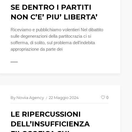
SE DENTRO I PARTITI
NON C’E’ PIU’ LIBERTA’
Riceviamo e pubblichiamo volentieri Nel dibattito
sulle degenerazioni della partitocrazia ci si
sofferma, di solito, sul problema dell’indebita
appropriazione da parte dei
UTTO
By
Noviia Agency
22 Maggio 2024
0
LE RIPERCUSSIONI
DELL’INSUFFICIENZA