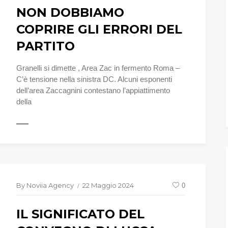
NON DOBBIAMO
COPRIRE GLI ERRORI DEL
PARTITO
Granelli si dimette , Area Zac in fermento Roma –
C’è tensione nella sinistra DC. Alcuni esponenti
dell’area Zaccagnini contestano l’appiattimento
della
LEGGI T
TTO
By
Noviia Agency
22 Maggio 2024
0
IL SIGNIFICATO DEL