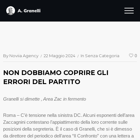
By
Noviia Agency
22 Maggio 2024
In
Senza Categoria
0
NON DOBBIAMO COPRIRE GLI
ERRORI DEL PARTITO
Granelli si dimette , Area Zac in fermento
Roma – C’è tensione nella sinistra DC. Alcuni esponenti dell’area
Zaccagnini contestano l’appiattimento della loro corrente sulle
posizioni della segreteria. È il caso di Granelli, che si è dimesso
da direttore del periodico dell’area “Il Confronto” con una lettera a