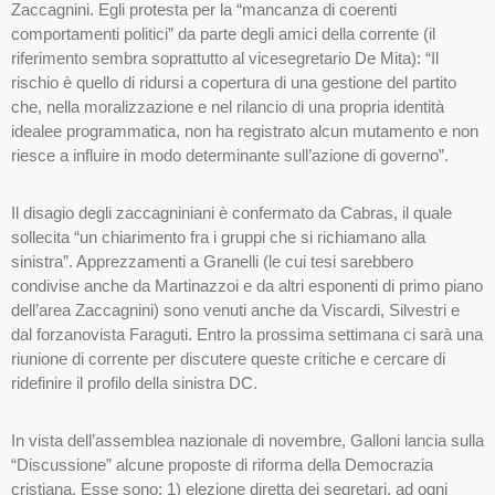
Zaccagnini. Egli protesta per la “mancanza di coerenti
comportamenti politici” da parte degli amici della corrente (il
riferimento sembra soprattutto al vicesegretario De Mita): “Il
rischio è quello di ridursi a copertura di una gestione del partito
che, nella moralizzazione e nel rilancio di una propria identità
idealee programmatica, non ha registrato alcun mutamento e non
riesce a influire in modo determinante sull’azione di governo”.
Il disagio degli zaccagniniani è confermato da Cabras, il quale
sollecita “un chiarimento fra i gruppi che si richiamano alla
sinistra”. Apprezzamenti a Granelli (le cui tesi sarebbero
condivise anche da Martinazzoi e da altri esponenti di primo piano
dell’area Zaccagnini) sono venuti anche da Viscardi, Silvestri e
dal forzanovista Faraguti. Entro la prossima settimana ci sarà una
riunione di corrente per discutere queste critiche e cercare di
ridefinire il profilo della sinistra DC.
In vista dell’assemblea nazionale di novembre, Galloni lancia sulla
“Discussione” alcune proposte di riforma della Democrazia
cristiana. Esse sono: 1) elezione diretta dei segretari, ad ogni