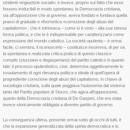
stridenti «ingiustizie sociali»; e invece, proprio sul fatto che esse
fossero irriducibili in modo spontaneo, la Democrazia cristiana,
sia all’opposizione che al governo, aveva fondato e fondava quella
prassi di graduale e riformistica «correzione degli abusi del
capitalismo» , che è intrinseca – come si è visto – alla sua stessa
forma politica, e che le è indispensabile per caratterizzarsi come
espressione del mondo cattolico. La società opulenta – è ormai
facile, ci sembra, il riconoscerlo – costituisce insomma, di per sé,
la spontanea e realizzata critica pratica di questo classico
compito (sturziano e degasperiano) del partito cattolico in quanto
tale: il processo opulentistico, cioè, determina oggettivamente lo
svuotamento di ogni rilevanza politica e ideale di quell’opera di
progrediente correzione degli abusi del capitalismo, in chiave di
sociologia cristiana, sulla quale poggiava l’autonomia dal sistema
tanto del Partito popolare di Sturzo, che agiva all’opposizione,
quanto della Democrazia cristiana di De Gasperi, che era stata
invece storicamente obbligata a divenire partito di governo.
La conseguenza ultima, presente ormai sotto gli occhi di tutti, è
che la espansione generalizzata della spinta democratica e lo