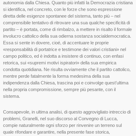
autonomia dalla Chiesa. Quanto più infatti la Democrazia cristiana
si identifica, nel concreto, con le forze che sono espressione
diretta delle esigenze spontanee del sistema, tanto più – nel
comprensibile tentativo di ritrovare una sua qualche specificità di
partito – è portata, come di rimbalzo, a mettere in risalto il formale
involucro cattolico della sua odierna sostanza socialdemocratica.
Essa si sente in dovere, cioé, di accentuare le proprie
«responsabilità di portatrice e testimone dei valori cristiani» nel
campo politico, ed è indotta a insistere di continuo, con enfasi
retorica, sui «supremi motivi ispiratori» della sua empirica
condotta quotidiana. Ne risulta ovviamente che il partito cattolico,
mentre perde fatalmente la forma medesima della sua
indipendenza dalla Chiesa, trascina poi e coinvolge quest’ultima
nella propria compromissione, sempre più pesante, con il
sistema.
Consapevole, in ultima analisi, di questo aggrovigliato intreccio di
problemi, Granelli, nel suo discorso al Convegno di Lucca,
compie naturalmente ogni sforzo per rinvenire un terreno sul
quale rifondare e garantire, nella presente fase storica,