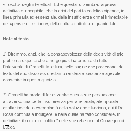
«filosofi», degli intellettuali. Ed è questa, ci sembra, la prova
definitiva e innegabile, che la crisi del partito cattolico dipende, in
linea primaria ed essenziale, dalla insufficienza ormai irrimediabile
del «pensiero cristiano», della cultura cattolica in quanto tale.
Note al testo
1) Diremmo, anzi, che la consapevolezza della decisività di tale
problema è quella che emerge più chiaramente da tutto
l’intervento di Granelli: la lettura, nelle pagine che precedono, del
testo del suo discorso, crediamo renderà abbastanza agevole
convenire in questo giudizio.
2) Granelli ha modo di far avvertire questa sue persuasione
attraverso una certa insofferenza per la reiterata, atemporale
esaltazione della esemplarità della soluzione sturziana, cui il De
Rosa continua a indulgere, e nella quale ha fatto consistere, in
definitive, il nocciolo “politico” delle sue relazione al Convegno di
Lucca.