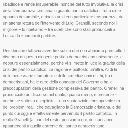
ribadisce e rende insuperabile, nonché del tutto involutiva, la crisi
della Democrazia cristiana in guanto partito cattolico. Tutto ciò è
appunto desumibile, e risulta anzi con particolare trasparenza, da
un attenta lettura dell’intervento di Luigi Granelli, secondo noi il
migliore – lo ripetiamo – tra quelli che sono stati pronunciati a
Lucca da «uomini di partito».
Desideriamo tuttavia avvertire subito che non abbiamo prescelto il
discorso di questo dirigente politico democristiano unicamente, e
neppure essenzialmente, perché vi si mette in luce la gravità della
crisi del partito cattolico. La ragione è piuttosto un’altra. Al di là
delle necessarie sfumature e delle «mediazioni» di chi, fra i
democristiani, ha le cure della condotta del Governo o ha le
preoccupazioni della gestione complessiva del partito, Granelli ha
pronunciato un discorso nel quale, quanto meno, è presente –
anche se sottesa e implicita – una sostanziale consapevolezza
dei problemi reali, che travagliano la Democrazia cristiana, e del
punto cui oggi è effettivamente pervenuto il partito cattolico. In
realtà Granelli (al pari del resto, pensiamo noi, dei suoi amici
appartenenti a quella corrente del partito democristiano,