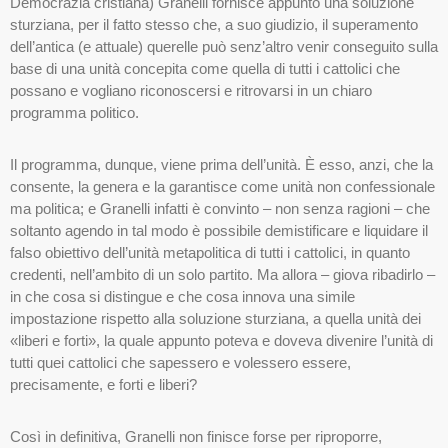
Democrazia cristiana) Granelli fornisce appunto una soluzione
sturziana, per il fatto stesso che, a suo giudizio, il superamento
dell’antica (e attuale) querelle può senz’altro venir conseguito sulla
base di una unità concepita come quella di tutti i cattolici che
possano e vogliano riconoscersi e ritrovarsi in un chiaro
programma politico.
Il programma, dunque, viene prima dell’unità. È esso, anzi, che la
consente, la genera e la garantisce come unità non confessionale
ma politica; e Granelli infatti è convinto – non senza ragioni – che
soltanto agendo in tal modo è possibile demistificare e liquidare il
falso obiettivo dell’unità metapolitica di tutti i cattolici, in quanto
credenti, nell’ambito di un solo partito. Ma allora – giova ribadirlo –
in che cosa si distingue e che cosa innova una simile
impostazione rispetto alla soluzione sturziana, a quella unità dei
«liberi e forti», la quale appunto poteva e doveva divenire l’unità di
tutti quei cattolici che sapessero e volessero essere,
precisamente, e forti e liberi?
Così in definitiva, Granelli non finisce forse per riproporre,