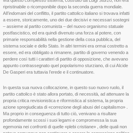
Ma questo complesso sistema, costruito da Luigi Sturzo, non era
ripristinabile o ricomponibile dopo la seconda guerra mondiale.
All’indomani del conflitto, il partito cattolico italiano si trovava infatti
a essere, storicamente, uno dei due decisivi e necessari sostegni
– assieme al partito comunista – del nuovo organismo statuale
postfascistico, ed era quindi divenuto una forza al potere, con
primarie responsabilità nella gestione della cosa pubblica, del
sistema sociale e dello Stato. In altri termini era ormai costretto a
essere, ed era obbligato a rimanere, partito di governo venendo a
perdere così tutti i caratteri di partito di opposizione, che avevano
appunto contrassegnato quel popolarismo sturziano, di cui Alcide
De Gasperi era tuttavia l’erede e il continuatore.
In questa sua nuova collocazione, in questo suo nuovo ruolo, il
partito cattolico è stato allora portato, di necessità, ad attenuare la
propria critica revisionistica e riformistica al sistema, la propria
azione spregiudicata di «correzione degli abusi del capitalismo» .
Ma proprio in conseguenza di tutto ciò, venivano a risultare
profondamente scossi i suoi legami e compromessa la sua
egemonia nei confronti di quelle «plebi cristiane» , delle quali non