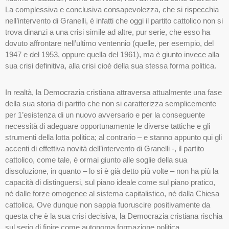
La complessiva e conclusiva consapevolezza, che si rispecchia
nell’intervento di Granelli, è infatti che oggi il partito cattolico non si
trova dinanzi a una crisi simile ad altre, pur serie, che esso ha
dovuto affrontare nell’ultimo ventennio (quelle, per esempio, del
1947 e del 1953, oppure quella del 1961), ma è giunto invece alla
sua crisi definitiva, alla crisi cioè della sua stessa forma politica.
In realtà, la Democrazia cristiana attraversa attualmente una fase
della sua storia di partito che non si caratterizza semplicemente
per 1’esistenza di un nuovo avversario e per la conseguente
necessità di adeguare opportunamente le diverse tattiche e gli
strumenti della lotta politica; al contrario – e stanno appunto qui gli
accenti di effettiva novità dell’intervento di Granelli -, il partito
cattolico, come tale, è ormai giunto alle soglie della sua
dissoluzione, in quanto – lo si è già detto più volte – non ha più la
capacità di distinguersi, sul piano ideale come sul piano pratico,
né dalle forze omogenee al sistema capitalistico, né dalla Chiesa
cattolica. Ove dunque non sappia fuoruscire positivamente da
questa che è la sua crisi decisiva, la Democrazia cristiana rischia
sul serio di finire come autonoma formazione politica.