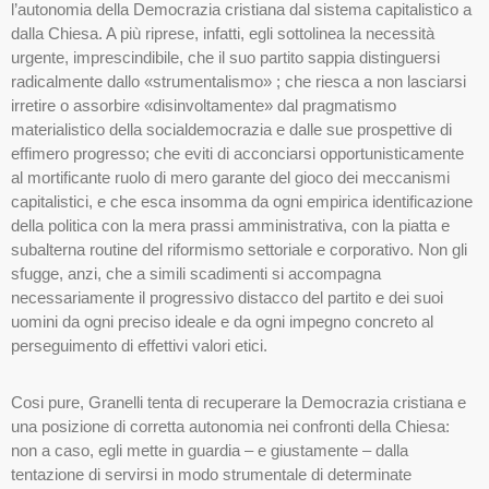
l’autonomia della Democrazia cristiana dal sistema capitalistico a
dalla Chiesa. A più riprese, infatti, egli sottolinea la necessità
urgente, imprescindibile, che il suo partito sappia distinguersi
radicalmente dallo «strumentalismo» ; che riesca a non lasciarsi
irretire o assorbire «disinvoltamente» dal pragmatismo
materialistico della socialdemocrazia e dalle sue prospettive di
effimero progresso; che eviti di acconciarsi opportunisticamente
al mortificante ruolo di mero garante del gioco dei meccanismi
capitalistici, e che esca insomma da ogni empirica identificazione
della politica con la mera prassi amministrativa, con la piatta e
subalterna routine del riformismo settoriale e corporativo. Non gli
sfugge, anzi, che a simili scadimenti si accompagna
necessariamente il progressivo distacco del partito e dei suoi
uomini da ogni preciso ideale e da ogni impegno concreto al
perseguimento di effettivi valori etici.
Cosi pure, Granelli tenta di recuperare la Democrazia cristiana e
una posizione di corretta autonomia nei confronti della Chiesa:
non a caso, egli mette in guardia – e giustamente – dalla
tentazione di servirsi in modo strumentale di determinate