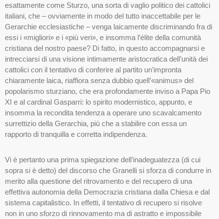
esattamente come Sturzo, una sorta di vaglio politico dei cattolici
italiani, che – ovviamente in modo del tutto inaccettabile per le
Gerarchie ecclesiastiche – venga laicamente discriminando fra di
essi i «migliori» e i «più veri», e insomma l’élite della comunità
cristiana del nostro paese? Di fatto, in questo accompagnarsi e
intrecciarsi di una visione intimamente aristocratica dell’unità dei
cattolici con il tentativo di conferire al partito un’impronta
chiaramente laica, riaffiora senza dubbio quell’«animus» del
popolarismo sturziano, che era profondamente inviso a Papa Pio
XI e al cardinal Gasparri: lo spirito modernistico, appunto, e
insomma la recondita tendenza a operare uno scavalcamento
surrettizio della Gerarchia, più che a stabilire con essa un
rapporto di tranquilla e corretta indipendenza.
Vi è pertanto una prima spiegazione dell’inadeguatezza (di cui
sopra si è detto) del discorso che Granelli si sforza di condurre in
merito alla questione del ritrovamento e del recupero di una
effettiva autonomia della Democrazia cristiana dalla Chiesa e dal
sistema capitalistico. In effetti, il tentativo di recupero si risolve
non in uno sforzo di rinnovamento ma di astratto e impossibile