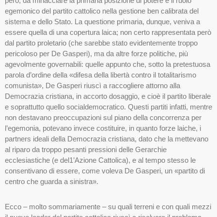
però, da minacciare la primaria posizione di potere e il ruolo
egemonico del partito cattolico nella gestione ben calibrata del
sistema e dello Stato. La questione primaria, dunque, veniva a
essere quella di una copertura laica; non certo rappresentata però
dal partito proletario (che sarebbe stato evidentemente troppo
pericoloso per De Gasperi), ma da altre forze politiche, più
agevolmente governabili: quelle appunto che, sotto la pretestuosa
parola d’ordine della «difesa della libertà contro il totalitarismo
comunista», De Gasperi riuscì a raccogliere attorno alla
Democrazia cristiana, in accorto dosaggio, e cioè il partito liberale
e soprattutto quello socialdemocratico. Questi partiti infatti, mentre
non destavano preoccupazioni sul piano della concorrenza per
l’egemonia, potevano invece costituire, in quanto forze laiche, i
partners ideali della Democrazia cristiana, dato che la mettevano
al riparo da troppo pesanti pressioni delle Gerarchie
ecclesiastiche (e del1’Azione Cattolica), e al tempo stesso le
consentivano di essere, come voleva De Gasperi, un «partito di
centro che guarda a sinistra».
Ecco – molto sommariamente – su quali terreni e con quali mezzi