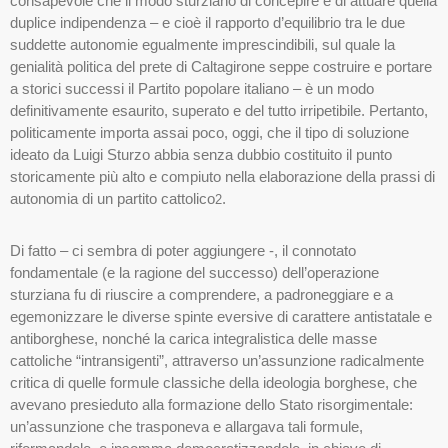
consapevole che il modo sturziano di concepire e di attuare quella
duplice indipendenza – e cioè il rapporto d’equilibrio tra le due
suddette autonomie egualmente imprescindibili, sul quale la
genialità politica del prete di Caltagirone seppe costruire e portare
a storici successi il Partito popolare italiano – è un modo
definitivamente esaurito, superato e del tutto irripetibile. Pertanto,
politicamente importa assai poco, oggi, che il tipo di soluzione
ideato da Luigi Sturzo abbia senza dubbio costituito il punto
storicamente più alto e compiuto nella elaborazione della prassi di
autonomia di un partito cattolico
.
2
Di fatto – ci sembra di poter aggiungere -, il connotato
fondamentale (e la ragione del successo) dell’operazione
sturziana fu di riuscire a comprendere, a padroneggiare e a
egemonizzare le diverse spinte eversive di carattere antistatale e
antiborghese, nonché la carica integralistica delle masse
cattoliche “intransigenti”, attraverso un’assunzione radicalmente
critica di quelle formule classiche della ideologia borghese, che
avevano presieduto alla formazione dello Stato risorgimentale:
un’assunzione che trasponeva e allargava tali formule,