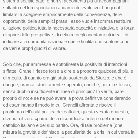
sistema sociale dato, e non si accontenta più di accompagnarli
soltanto nel loro spontaneo andamento evolutivo. Lungi dal
limitarsi a scegliere empiricamente delle convenienze, delle
opportunità, delle semplici prassi, esso vuole insomma restituire
all’azione politica tutta la necessaria capacità d’iniziativa e la forza
di aprire delle prospettive, di definire degli orientamenti ideali, di
indicare alla comunità nazionale quelle finalità che scaturiscono
da veri e propri giudizi di valore.
Solo che, pur ammessa e sottolineata la positività di intenzioni
siffatte, Granelli riesce forse a dire e a proporre qualcosa di più, e
di meglio, di quanto era già stato sostenuto da Sturzo, e che è
dunque, oramai, storicamente superato, nonché, per ciò stesso,
senza dubbio insufficiente in linea di principio? In verità, pare
proprio di no; e se ne può avere la prova definitiva considerando
ed esaminando il modo in cui Granelli affronta e risolve il
problema dell’unità politica dei cattolici, questa vexata quaestio,
divenuta il vero «pomo della discordia» all’interno del mondo
cattolico italiano e del suo partito. Ora, di tale problema (che
misura la gravità e definisce la peculiarità della crisi in cui versa la