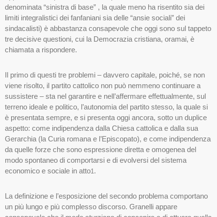
denominata “sinistra di base” , la quale meno ha risentito sia dei
limiti integralistici dei fanfaniani sia delle “ansie sociali” dei
sindacalisti) è abbastanza consapevole che oggi sono sul tappeto
tre decisive questioni, cui la Democrazia cristiana, oramai, è
chiamata a rispondere.
Il primo di questi tre problemi – davvero capitale, poiché, se non
viene risolto, il partito cattolico non può nemmeno continuare a
sussistere – sta nel garantire e nell’affermare effettualmente, sul
terreno ideale e politico, l’autonomia del partito stesso, la quale si
è presentata sempre, e si presenta oggi ancora, sotto un duplice
aspetto: come indipendenza dalla Chiesa cattolica e dalla sua
Gerarchia (la Curia romana e l’Episcopato), e come indipendenza
da quelle forze che sono espressione diretta e omogenea del
modo spontaneo di comportarsi e di evolversi del sistema
economico e sociale in atto
.
1
La definizione e l’esposizione del secondo problema comportano
un più lungo e più complesso discorso. Granelli appare