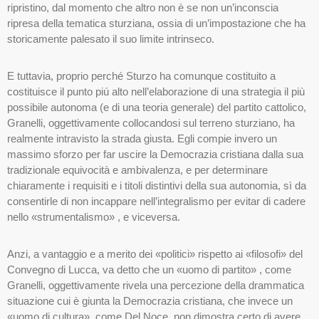
ripristino, dal momento che altro non è se non un’inconscia
ripresa della tematica sturziana, ossia di un’impostazione che ha
storicamente palesato il suo limite intrinseco.
E tuttavia, proprio perché Sturzo ha comunque costituito a
costituisce il punto piú alto nell’elaborazione di una strategia il più
possibile autonoma (e di una teoria generale) del partito cattolico,
Granelli, oggettivamente collocandosi sul terreno sturziano, ha
realmente intravisto la strada giusta. Egli compie invero un
massimo sforzo per far uscire la Democrazia cristiana dalla sua
tradizionale equivocità e ambivalenza, e per determinare
chiaramente i requisiti e i titoli distintivi della sua autonomia, sì da
consentirle di non incappare nell’integralismo per evitar di cadere
nello «strumentalismo» , e viceversa.
Anzi, a vantaggio e a merito dei «politici» rispetto ai «filosofi» del
Convegno di Lucca, va detto che un «uomo di partito» , come
Granelli, oggettivamente rivela una percezione della drammatica
situazione cui è giunta la Democrazia cristiana, che invece un
«uomo di cultura», come Del Noce, non dimostra certo di avere.