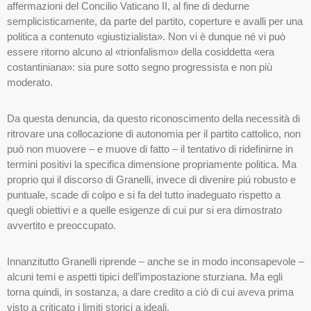
affermazioni del Concilio Vaticano II, al fine di dedurne
semplicisticamente, da parte del partito, coperture e avalli per una
politica a contenuto «giustizialista». Non vi è dunque né vi può
essere ritorno alcuno al «trionfalismo» della cosiddetta «era
costantiniana»: sia pure sotto segno progressista e non più
moderato.
Da questa denuncia, da questo riconoscimento della necessità di
ritrovare una collocazione di autonomia per il partito cattolico, non
può non muovere – e muove di fatto – il tentativo di ridefinirne in
termini positivi la specifica dimensione propriamente politica. Ma
proprio qui il discorso di Granelli, invece di divenire piú robusto e
puntuale, scade di colpo e si fa del tutto inadeguato rispetto a
quegli obiettivi e a quelle esigenze di cui pur si era dimostrato
avvertito e preoccupato.
Innanzitutto Granelli riprende – anche se in modo inconsapevole –
alcuni temi e aspetti tipici dell’impostazione sturziana. Ma egli
torna quindi, in sostanza, a dare credito a ciò di cui aveva prima
visto a criticato i limiti storici a ideali.