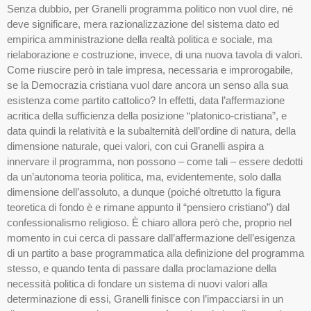
Senza dubbio, per Granelli programma politico non vuol dire, né
deve significare, mera razionalizzazione del sistema dato ed
empirica amministrazione della realtà politica e sociale, ma
rielaborazione e costruzione, invece, di una nuova tavola di valori.
Come riuscire però in tale impresa, necessaria e improrogabile,
se la Democrazia cristiana vuol dare ancora un senso alla sua
esistenza come partito cattolico? In effetti, data l’affermazione
acritica della sufficienza della posizione “platonico-cristiana”, e
data quindi la relatività e la subalternità dell’ordine di natura, della
dimensione naturale, quei valori, con cui Granelli aspira a
innervare il programma, non possono – come tali – essere dedotti
da un’autonoma teoria politica, ma, evidentemente, solo dalla
dimensione dell’assoluto, a dunque (poiché oltretutto la figura
teoretica di fondo è e rimane appunto il “pensiero cristiano”) dal
confessionalismo religioso. È chiaro allora però che, proprio nel
momento in cui cerca di passare dall’affermazione dell’esigenza
di un partito a base programmatica alla definizione del programma
stesso, e quando tenta di passare dalla proclamazione della
necessità politica di fondare un sistema di nuovi valori alla
determinazione di essi, Granelli finisce con l’impacciarsi in un