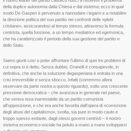
il nuovo leader del partito cattolico riuscì a risolvere il problema
della duplice autonomia dalla Chiesa e dal sistema; ecco in qual
modo De Gasperi è pervenuto a riannodare i legami e a ristabilire
la direzione politica del suo partito nei confronti delle «plebi
cristiane», assicurandosi al tempo stesso, attraverso la formula
centrista, quella funzione, a un tempo mediatrice ed egemonica,
che ha caratterizzato il periodo della sua gestione del partito e
dello Stato.
Siamo giunti così a poter affrontare l’ultimo di quei tre problemi di
cui sopra si è detto. Senza dubbio, Granelli è consapevole, in
definitiva, che anche la soluzione degasperiana è entrata in una
crisi irreversibile e senza sbocco. Infatti (vorremmo allora
osservare da parte nostra a questo riguardo), sotto una crescente
pressione democratica – che avanzava in generale nel paese,
che veniva resa inarrestabile da un partito comunista
all’opposizione, e che era anche favorita dall’opera di «correzione
degli abusi del capitalismo», svolta, sia pure in modo cauto e
troppo spesso esitante, dagli stessi governi centristi – il nostro
sistema economico-sociale ha potuto a mano a mano svilupparsi