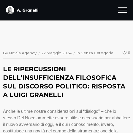
By
Noviia Agency
22 Maggio 2024
In
Senza Categoria
0
LE RIPERCUSSIONI
DELL’INSUFFICIENZA FILOSOFICA
SUL DISCORSO POLITICO: RISPOSTA
A LUIGI GRANELLI
Anche le ultime nostre considerazioni sul “dialogo” – che lo
stesso Del Noce ammette essere utile e necessario per abbattere
il nuovo avversario di oggi, e il cui riconoscimento, invero,
costituisce una novità nel campo della strumentazione della