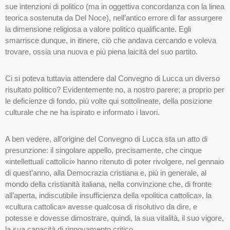
sue intenzioni di politico (ma in oggettiva concordanza con la linea
teorica sostenuta da Del Noce), nell’antico errore di far assurgere
la dimensione religiosa a valore politico qualificante. Egli
smarrisce dunque, in itinere, ciò che andava cercando e voleva
trovare, ossia una nuova e più piena laicità del suo partito.
Ci si poteva tuttavia attendere dal Convegno di Lucca un diverso
risultato politico? Evidentemente no, a nostro parere; a proprio per
le deficienze di fondo, più volte qui sottolineate, della posizione
culturale che ne ha ispirato e informato i lavori.
A ben vedere, all’origine del Convegno di Lucca sta un atto di
presunzione: il singolare appello, precisamente, che cinque
«intellettuali cattolici» hanno ritenuto di poter rivolgere, nel gennaio
di quest’anno, alla Democrazia cristiana e, più in generale, al
mondo della cristianità italiana, nella convinzione che, di fronte
all’aperta, indiscutibile insufficienza della «politica cattolica», la
«cultura cattolica» avesse qualcosa di risolutivo da dire, e
potesse e dovesse dimostrare, quindi, la sua vitalità, il suo vigore,
la sua capacità di rinnovamento critico.