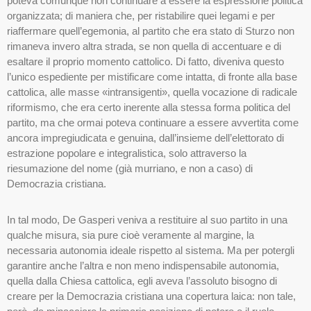
poteva comunque non continuare a essere la espressione politica
organizzata; di maniera che, per ristabilire quei legami e per
riaffermare quell’egemonia, al partito che era stato di Sturzo non
rimaneva invero altra strada, se non quella di accentuare e di
esaltare il proprio momento cattolico. Di fatto, diveniva questo
l’unico espediente per mistificare come intatta, di fronte alla base
cattolica, alle masse «intransigenti», quella vocazione di radicale
riformismo, che era certo inerente alla stessa forma politica del
partito, ma che ormai poteva continuare a essere avvertita come
ancora impregiudicata e genuina, dall’insieme dell’elettorato di
estrazione popolare e integralistica, solo attraverso la
riesumazione del nome (già murriano, e non a caso) di
Democrazia cristiana.
In tal modo, De Gasperi veniva a restituire al suo partito in una
qualche misura, sia pure cioè veramente al margine, la
necessaria autonomia ideale rispetto al sistema. Ma per potergli
garantire anche l’altra e non meno indispensabile autonomia,
quella dalla Chiesa cattolica, egli aveva l’assoluto bisogno di
creare per la Democrazia cristiana una copertura laica: non tale,