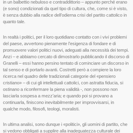
in un balbettio nebuloso e contraddittorio – appunto perché erano
(e sono) condizionati da quel tipo di cultura, che, come si è visto,
è senza dubbio alla radice dell’odierna crisi del partito cattolico in
quanto tale.
In realtà i politici, per il loro quotidiano contatto con i vivi problemi
del paese, avvertono pienamente l’esigenza di fondare e di
promuovere valori politici nuovi, adeguati alla necessità dei tempi.
Anzi – e abbiamo cercato di dimostrarlo pubblicando il discorso di
Granelli – essi hanno persino tentato di cominciare un discorso in
tal senso e di portarlo avanti. Costretti però a compiere la loro
ricerca nel quadro delle tradizionali categorie del «pensiero
cristiano» – di cui gli intellettuali cattolici, con astratta fiducia, si
ostinano a riconfermare la piena validità -, non possono non
lasciarla sospesa a mezz’aria; e quando poi si provano a
continuarla, finiscono inevitabilmente per improvvisarsi, in
qualche modo, filosofi, teologi, moralisti.
In ultima analisi, sono dunque i «politici», gli uomini di partito, che
si vedono obbligati a supplire alla inadeguatezza culturale dei