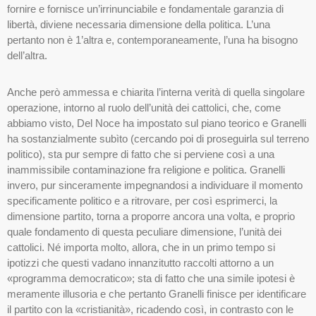
fornire e fornisce un’irrinunciabile e fondamentale garanzia di
libertà, diviene necessaria dimensione della politica. L’una
pertanto non è 1’altra e, contemporaneamente, l’una ha bisogno
dell’altra.
Anche però ammessa e chiarita l’interna verità di quella singolare
operazione, intorno al ruolo dell’unità dei cattolici, che, come
abbiamo visto, Del Noce ha impostato sul piano teorico e Granelli
ha sostanzialmente subìto (cercando poi di proseguirla sul terreno
politico), sta pur sempre di fatto che si perviene così a una
inammissibile contaminazione fra religione e politica. Granelli
invero, pur sinceramente impegnandosi a individuare il momento
specificamente politico e a ritrovare, per così esprimerci, la
dimensione partito, torna a proporre ancora una volta, e proprio
quale fondamento di questa peculiare dimensione, l’unità dei
cattolici. Né importa molto, allora, che in un primo tempo si
ipotizzi che questi vadano innanzitutto raccolti attorno a un
«programma democratico»; sta di fatto che una simile ipotesi è
meramente illusoria e che pertanto Granelli finisce per identificare
il partito con la «cristianità», ricadendo così, in contrasto con le