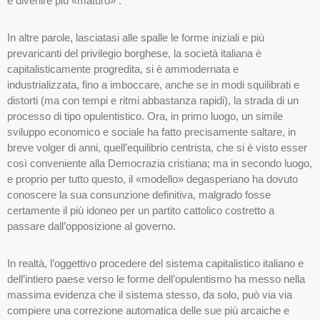
e divenire più «maturo» .
In altre parole, lasciatasi alle spalle le forme iniziali e più
prevaricanti del privilegio borghese, la società italiana è
capitalisticamente progredita, si è ammodernata e
industrializzata, fino a imboccare, anche se in modi squilibrati e
distorti (ma con tempi e ritmi abbastanza rapidi), la strada di un
processo di tipo opulentistico. Ora, in primo luogo, un simile
sviluppo economico e sociale ha fatto precisamente saltare, in
breve volger di anni, quell’equilibrio centrista, che si è visto esser
così conveniente alla Democrazia cristiana; ma in secondo luogo,
e proprio per tutto questo, il «modello» degasperiano ha dovuto
conoscere la sua consunzione definitiva, malgrado fosse
certamente il più idoneo per un partito cattolico costretto a
passare dall’opposizione al governo.
In realtà, l’oggettivo procedere del sistema capitalistico italiano e
dell’intiero paese verso le forme dell’opulentismo ha messo nella
massima evidenza che il sistema stesso, da solo, può via via
compiere una correzione automatica delle sue più arcaiche e