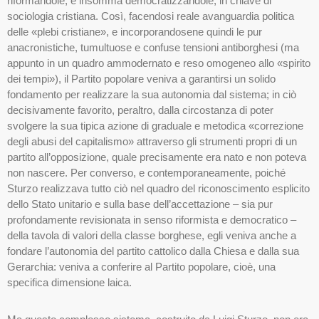
riformandole, e insomma democratizzandole, in chiave di
sociologia cristiana. Così, facendosi reale avanguardia politica
delle «plebi cristiane», e incorporandosene quindi le pur
anacronistiche, tumultuose e confuse tensioni antiborghesi (ma
appunto in un quadro ammodernato e reso omogeneo allo «spirito
dei tempi»), il Partito popolare veniva a garantirsi un solido
fondamento per realizzare la sua autonomia dal sistema; in ciò
decisivamente favorito, peraltro, dalla circostanza di poter
svolgere la sua tipica azione di graduale e metodica «correzione
degli abusi del capitalismo» attraverso gli strumenti propri di un
partito all’opposizione, quale precisamente era nato e non poteva
non nascere. Per converso, e contemporaneamente, poiché
Sturzo realizzava tutto ciò nel quadro del riconoscimento esplicito
dello Stato unitario e sulla base dell’accettazione – sia pur
profondamente revisionata in senso riformista e democratico –
della tavola di valori della classe borghese, egli veniva anche a
fondare l’autonomia del partito cattolico dalla Chiesa e dalla sua
Gerarchia: veniva a conferire al Partito popolare, cioè, una
specifica dimensione laica.