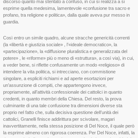
discorso quanto mai stentato a confuso, in cui si realizza a si
esprime quella medesima, lamentevole «confusione tra sacro e
profano, tra religione e politica», dalla quale aveva pur messo in
guardia.
Così entro un simile quadro, alcune stracche genericità correnti
(la «libertà e giustizia sociale» , l’«ideale democratico», la
«partecipazione», la «diffusione pluralistica e generalizzata del
potere» , le «riforme» più o meno di «struttura», a così via), in cui,
a veder bene, si riflette confusamente un modo «religioso» di
intendere la vita politica, si intrecciano, con commistione
singolare, a espliciti richiami e ad aperte esortazioni per
un’assunzione di compiti, che appartengono invece,
propriamente, all’attività confessionale dei cattolici in quanto
credenti, in quanto membri della Chiesa. Del resto, la prova
culminante di una tale confusione tra dimensioni diverse sta
proprio nel fatto che, sulla decisiva questione dell’unità dei
cattolici, Granelli finisce addirittura per scivolare, magari
inavvertitamente, nella stessa posizione di Del Noce, il quale però
la esprime almeno con rigorosa coerenza. Per Del Noce, infatti, la