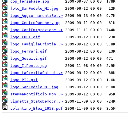
cop_TerzaFase.jpg
foto_SanFedele_MI.jpg
logo_AggiornamentiSo..>
logo_CentroPuecher.jpg
logo_ConfEmigrazione..>
logo_FUCI.gif
logo_FamigliaCristia..>
logo_Ferrari.gif
logo_Gesuiti.gif
logo_IlPonte.jpg
logo_LaCiviltaCattol..>
logo_PI2.gif
logo_SanFedele_MI.jpg
stemmaPontificio_Mon..>
vignetta_StatoDemocr..>
volantino_Elez_1958.pdf