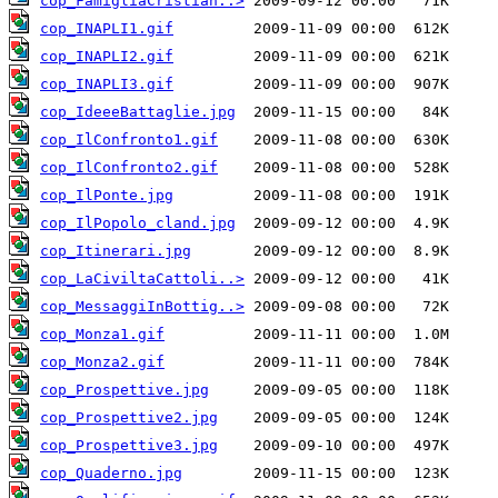
cop_FamigliaCristian..>
cop_INAPLI1.gif
cop_INAPLI2.gif
cop_INAPLI3.gif
cop_IdeeeBattaglie.jpg
cop_IlConfronto1.gif
cop_IlConfronto2.gif
cop_IlPonte.jpg
cop_IlPopolo_cland.jpg
cop_Itinerari.jpg
cop_LaCiviltaCattoli..>
cop_MessaggiInBottig..>
cop_Monza1.gif
cop_Monza2.gif
cop_Prospettive.jpg
cop_Prospettive2.jpg
cop_Prospettive3.jpg
cop_Quaderno.jpg