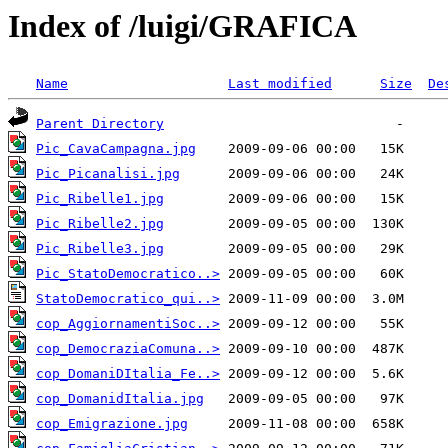
Index of /luigi/GRAFICA
Name
Last modified
Size
De
Parent Directory
Pic_CavaCampagna.jpg
Pic_Picanalisi.jpg
Pic_Ribelle1.jpg
Pic_Ribelle2.jpg
Pic_Ribelle3.jpg
Pic_StatoDemocratico..>
StatoDemocratico_qui..>
cop_AggiornamentiSoc..>
cop_DemocraziaComuna..>
cop_DomaniDItalia_Fe..>
cop_DomanidItalia.jpg
cop_Emigrazione.jpg